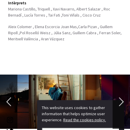
Intèrprets
Mariona Castillo, Triquell , Xavi Navarro, Albert Salazar , Roc
Bernadí , Lucía Torres , Tai Fati ,Toni Viñals , Cisco Cruz
Aleix Colomer , Elena Escorcia Joan Mas,Carla Pizan , Guillem
Ripoll ,Pol Roselló Weisz , Júlia Sanz, Guillem Cabra , Ferran Soler,
Meritxell València , Aran Vázquez
This website uses cookies to gather
information that helps optimize user
experience.
Read the cookies policy.