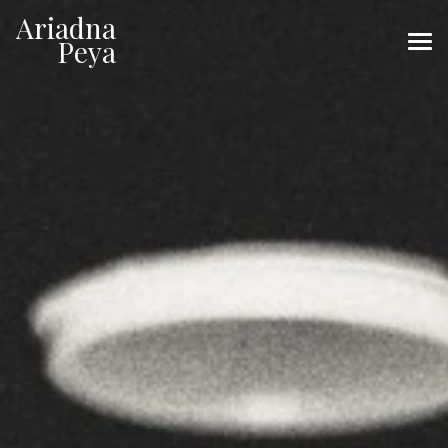
Ariadna
Ariadna
Peya
Peya