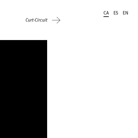
CA
ES
EN
Curt-Circuit