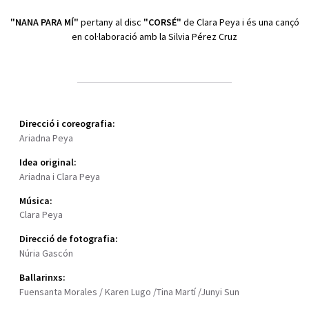
"NANA PARA MÍ"
pertany al disc
"CORSÉ"
de Clara Peya i és una cançó
en col·laboració amb la Silvia Pérez Cruz
Direcció i coreografia:
Ariadna Peya
Idea original:
Ariadna i Clara Peya
Música:
Clara Peya
Direcció de fotografia:
Núria Gascón
Ballarinxs:
Fuensanta Morales / Karen Lugo /Tina Martí /Junyi Sun